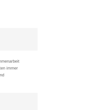
ammenarbeit
nten immer
und