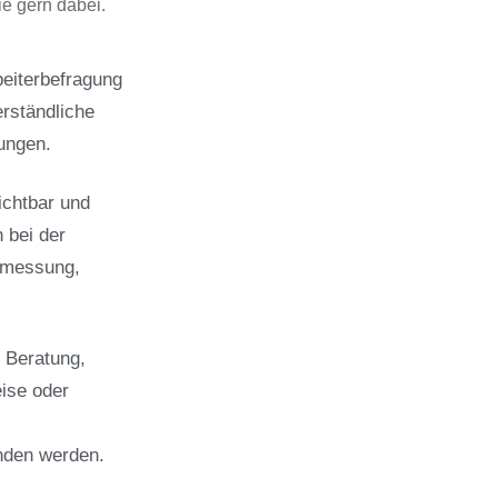
ie gern dabei.
beiterbefragung
rständliche
ungen.
ichtbar und
h bei der
smessung,
 Beratung,
eise oder
nden werden.